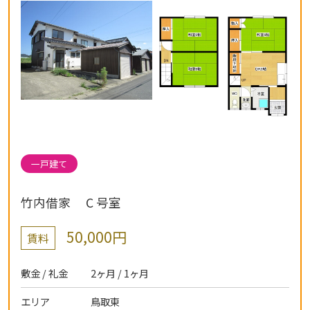
一戸建て
竹内借家
C 号室
50,000円
賃料
敷金 / 礼金
2ヶ月 / 1ヶ月
エリア
鳥取東