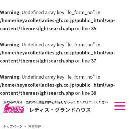
Warning
: Undefined array key "fe_form_no" in
/home/heyacolle/ladies-gh.co.jp/public_html/wp-
content/themes/lgh/search.php
on line
35
Warning
: Undefined array key "fe_form_no" in
/home/heyacolle/ladies-gh.co.jp/public_html/wp-
content/themes/lgh/search.php
on line
37
Warning
: Undefined array key "fe_form_no" in
/home/heyacolle/ladies-gh.co.jp/public_html/wp-
content/themes/lgh/search.php
on line
39
鳥取市の賃貸・売買の不動産物件をお探しなら私たちへおまかせください
レディス・グランドハウス
トップページ
賃貸物件